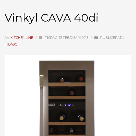
Vinkyl CAVA 40di
AV
KITCHENLINE
/
TISDAG, 13 FEBRUARI 2018
/
PUBLICERAD I
INLÄGG