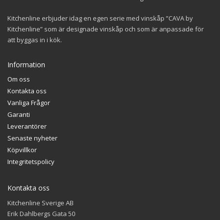
produktsidan
Kitchenline erbjuder idag en egen serie med vinskåp ”CAVA by
Kitchenline” som är designade vinskåp och som är anpassade för
att byggas in i kök.
Information
Om oss
Kontakta oss
Vanliga Frågor
Garanti
Leverantörer
Senaste nyheter
Köpvillkor
Integritetspolicy
Kontakta oss
Kitchenline Sverige AB
Erik Dahlbergs Gata 50