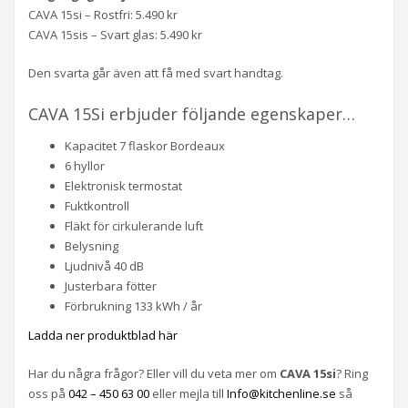
CAVA 15si – Rostfri: 5.490 kr
CAVA 15sis – Svart glas: 5.490 kr
Den svarta går även att få med svart handtag.
CAVA 15Si erbjuder följande egenskaper…
Kapacitet 7 flaskor Bordeaux
6 hyllor
Elektronisk termostat
Fuktkontroll
Fläkt för cirkulerande luft
Belysning
Ljudnivå 40 dB
Justerbara fötter
Förbrukning 133 kWh / år
Ladda ner produktblad här
Har du några frågor? Eller vill du veta mer om
CAVA 15si
? Ring
oss på
042 – 450 63 00
eller mejla till
Info@kitchenline.se
så