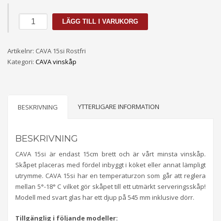
Vinkyl
LÄGG TILL I VARUKORG
CAVA
15si
Artikelnr:
mängd
CAVA 15si Rostfri
Kategori:
CAVA vinskåp
YTTERLIGARE INFORMATION
BESKRIVNING
BESKRIVNING
CAVA 15si är endast 15cm brett och är vårt minsta vinskåp.
Skåpet placeras med fördel inbyggt i köket eller annat lämpligt
utrymme. CAVA 15si har en temperaturzon som går att reglera
mellan 5°-18° C vilket gör skåpet till ett utmärkt serveringsskåp!
Modell med svart glas har ett djup på 545 mm inklusive dörr.
Tillgänglig i följande modeller: