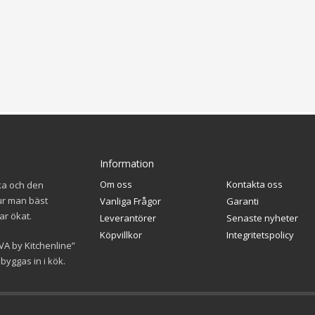
Information
Om oss
Kontakta oss
ka och den
ur man bäst
Vanliga Frågor
Garanti
ar ökat.
Leverantörer
Senaste nyheter
Köpvillkor
Integritetspolicy
VA by Kitchenline”
yggas in i kök.