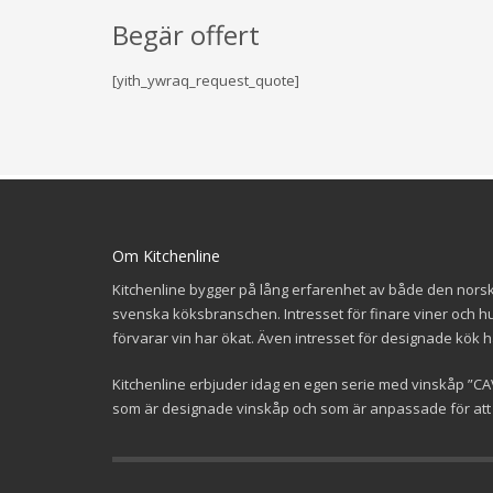
Begär offert
[yith_ywraq_request_quote]
Om Kitchenline
Kitchenline bygger på lång erfarenhet av både den nors
svenska köksbranschen. Intresset för finare viner och h
förvarar vin har ökat. Även intresset för designade kök h
Kitchenline erbjuder idag en egen serie med vinskåp ”CA
som är designade vinskåp och som är anpassade för att b