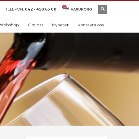
TELEFON:
042 - 450 63 00
VARUKORG
ebbshop
Om oss
Nyheter
Kontakta oss